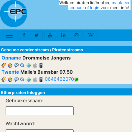
Welkom piraten liefhebber,
maak een
account
of
login
voor meer info!!
Geheime zender stream
/
Piratenstreams
Opname
Drommelse Jongens
Twente
Malle's Bumsbar 97.50
0646462070
Etherpiraten Inloggen
Gebruikersnaam:
Wachtwoord: