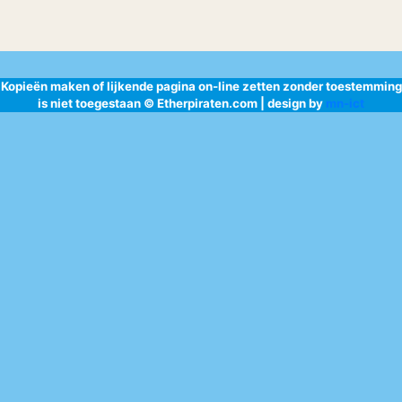
Kopieën maken of lijkende pagina on-line zetten zonder toestemming
is niet toegestaan © Etherpiraten.com | design by
mn-ict