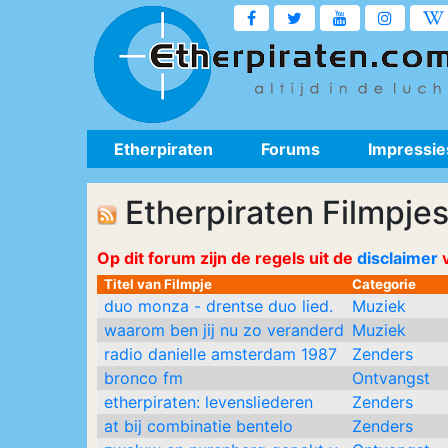
Etherpiraten
Forums
Impressie
Etherpiraten Filmpje
Op dit forum zijn de regels uit de
disclaimer
v
Titel van Filmpje
Categorie
duo monza - drentse duo lied.
Muziek
waarom ben jij nu zo veranderd
Muziek
radio danielle amsterdam 1987
Zenders
bronco fm
Ontvangst
etherpiraten: levensliederen
Zenders
at bij combinatie bentelo
Zenders