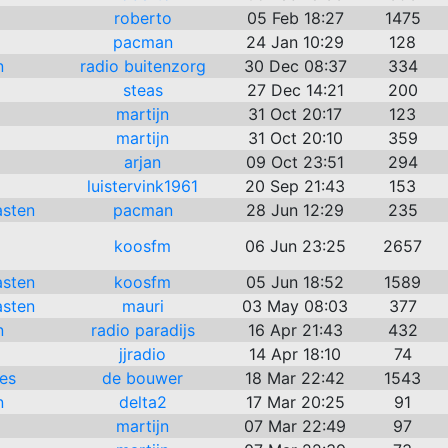
roberto
05 Feb 18:27
1475
pacman
24 Jan 10:29
128
n
radio buitenzorg
30 Dec 08:37
334
steas
27 Dec 14:21
200
martijn
31 Oct 20:17
123
martijn
31 Oct 20:10
359
arjan
09 Oct 23:51
294
luistervink1961
20 Sep 21:43
153
asten
pacman
28 Jun 12:29
235
koosfm
06 Jun 23:25
2657
asten
koosfm
05 Jun 18:52
1589
asten
mauri
03 May 08:03
377
n
radio paradijs
16 Apr 21:43
432
jjradio
14 Apr 18:10
74
es
de bouwer
18 Mar 22:42
1543
n
delta2
17 Mar 20:25
91
martijn
07 Mar 22:49
97