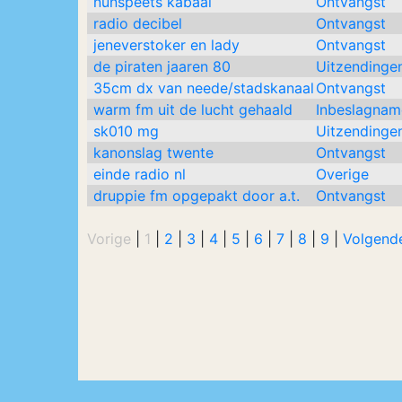
nunspeets kabaal
Ontvangst
radio decibel
Ontvangst
jeneverstoker en lady
Ontvangst
de piraten jaaren 80
Uitzendinge
35cm dx van neede/stadskanaal
Ontvangst
warm fm uit de lucht gehaald
Inbeslagnam
sk010 mg
Uitzendinge
kanonslag twente
Ontvangst
einde radio nl
Overige
druppie fm opgepakt door a.t.
Ontvangst
Vorige
|
1
|
2
|
3
|
4
|
5
|
6
|
7
|
8
|
9
|
Volgend