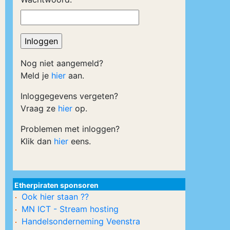
Nog niet aangemeld?
Meld je
hier
aan.
Inloggegevens vergeten?
Vraag ze
hier
op.
Problemen met inloggen?
Klik dan
hier
eens.
Etherpiraten sponsoren
Ook hier staan ??
MN ICT - Stream hosting
Handelsonderneming Veenstra