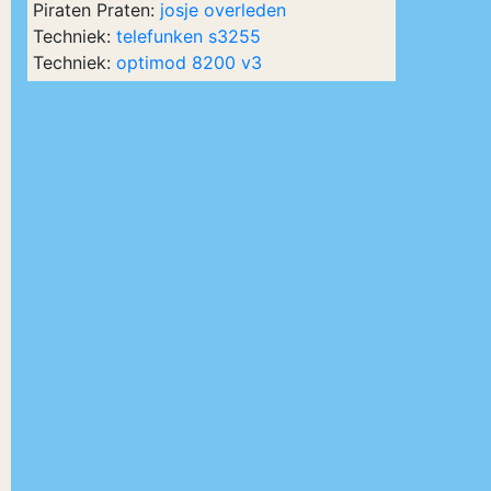
Piraten Praten:
josje overleden
Techniek:
telefunken s3255
Techniek:
optimod 8200 v3