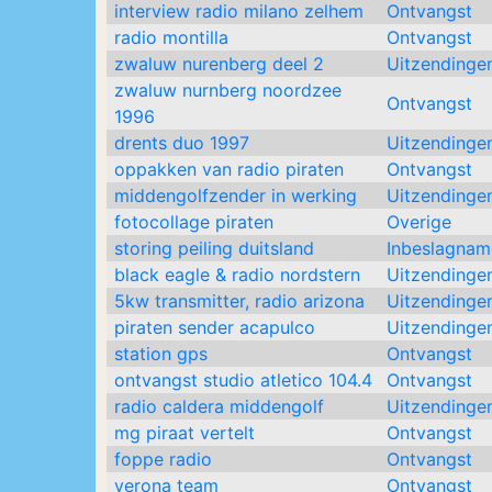
interview radio milano zelhem
Ontvangst
radio montilla
Ontvangst
zwaluw nurenberg deel 2
Uitzendinge
zwaluw nurnberg noordzee
Ontvangst
1996
drents duo 1997
Uitzendinge
oppakken van radio piraten
Ontvangst
middengolfzender in werking
Uitzendinge
fotocollage piraten
Overige
storing peiling duitsland
Inbeslagnam
black eagle & radio nordstern
Uitzendinge
5kw transmitter, radio arizona
Uitzendinge
piraten sender acapulco
Uitzendinge
station gps
Ontvangst
ontvangst studio atletico 104.4
Ontvangst
radio caldera middengolf
Uitzendinge
mg piraat vertelt
Ontvangst
foppe radio
Ontvangst
verona team
Ontvangst