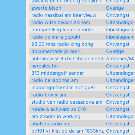
zwaluw en nurenberg gepakt v
Ontvangst
zwarte bison
Overige
radio nassibal am intervieuw
Ontvangst
radio witte zwaan zelhem
Uitzendinge
ontmanteling legale zender
Inbeslagnam
radio delmara gepakt
Inbeslagnam
98.20 mhz radio king kong
Ontvangst
documentatie piraterij
Overige
antennewissel rtv scheldemond
Antennes/M
hercules fm
Ontvangst
813 middengolf zender
Uitzendinge
radio belladonna am
Uitzendinge
middengolfzender met gu81
Ontvangst
radio tower am
Ontvangst
studio van radio cassanova am
Ontvangst
rohde & schwarz sk 010
Ontvangst
am zender in werking
Uitzendinge
abatros radio am
Ontvangst
bc191 vt kist op de am 1633khz
Ontvangst