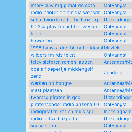
intervieuw mg piraat de soto
Ontvangst
radio panter op am via websdr
Ontvangst
scholdworde radio buitenzorg
Uitzendinge
99.2 4-play fm uut het westen
Ontvangst
k.p.n
Ontvangst
hower fm
Ontvangst
1996 hanska duo bij radio ideaal
Muziek
wilders fm rds tekst !
Ontvangst
televisietoren ramen lappen.
Antennes/M
opa s floepertje middengolf
Zenders
zend
werken op hoogte
Antennes/M
mast plaatsen
Antennes/M
twentse piraten in qso
Uitzendinge
piratensender radio arizona (1)
Ontvangst
radiopiraten kat en muis spel
Inbeslagnam
radio delta dinxperlo
Uitzendinge
soasels trio
Ontvangst