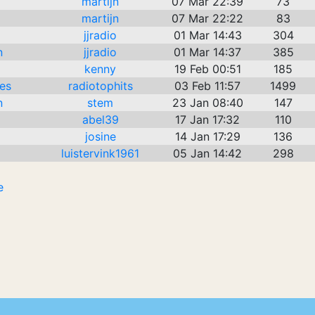
martijn
07 Mar 22:39
73
martijn
07 Mar 22:22
83
jjradio
01 Mar 14:43
304
n
jjradio
01 Mar 14:37
385
kenny
19 Feb 00:51
185
es
radiotophits
03 Feb 11:57
1499
n
stem
23 Jan 08:40
147
abel39
17 Jan 17:32
110
josine
14 Jan 17:29
136
luistervink1961
05 Jan 14:42
298
e