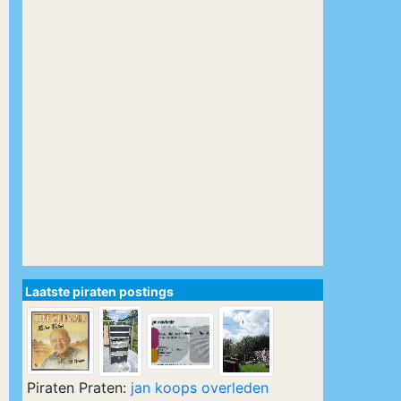
Laatste piraten postings
Piraten Praten:
jan koops overleden