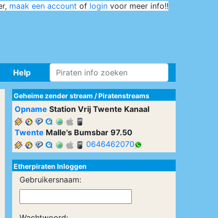
er,
maak een account
of
login
voor meer info!!
Help
Geheime zender stream
/
Piratenstreams
Opname
Station Vrij Twente Kanaal
Twente
Malle's Bumsbar 97.50
0646462070
Etherpiraten Inloggen
Gebruikersnaam:
Wachtwoord: