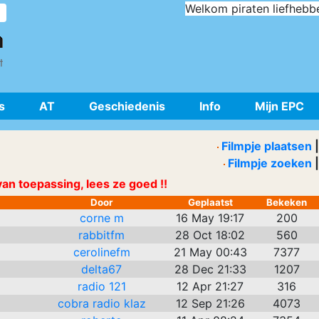
Welkom piraten liefhebb
s
AT
Geschiedenis
Info
Mijn EPC
s
Filmpje plaatsen
|
Filmpje zoeken
|
an toepassing, lees ze goed !!
Door
Geplaatst
Bekeken
corne m
16 May 19:17
200
rabbitfm
28 Oct 18:02
560
cerolinefm
21 May 00:43
7377
delta67
28 Dec 21:33
1207
radio 121
12 Apr 21:27
316
cobra radio klaz
12 Sep 21:26
4073