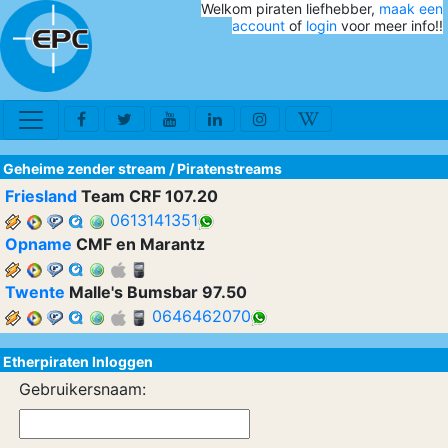
Welkom piraten liefhebber,
maak een
account
of
login
voor meer info!!
Geheime zender stream
/
Piratenstreams
Friesland
Team CRF 107.20
0613141351
Opname
CMF en Marantz
Twente
Malle's Bumsbar 97.50
0646462070
Etherpiraten Inloggen
Gebruikersnaam: