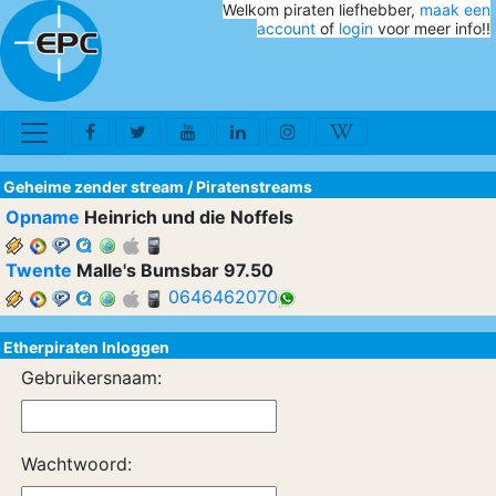
Welkom piraten liefhebber,
maak een
account
of
login
voor meer info!!
Geheime zender stream
/
Piratenstreams
Opname
Heinrich und die Noffels
Twente
Malle's Bumsbar 97.50
0646462070
Etherpiraten Inloggen
Gebruikersnaam:
Wachtwoord: