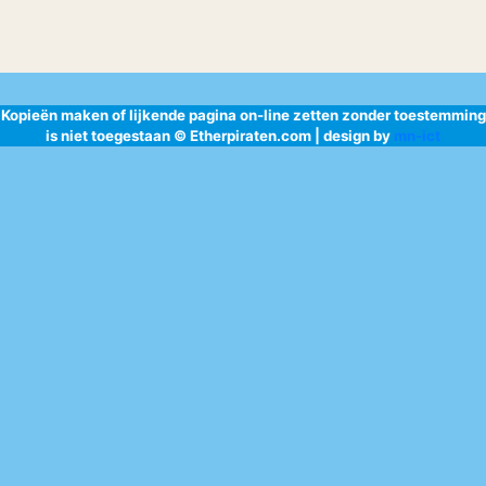
Kopieën maken of lijkende pagina on-line zetten zonder toestemming
is niet toegestaan © Etherpiraten.com | design by
mn-ict