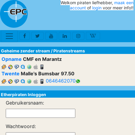
Welkom piraten liefhebber,
maak een
account
of
login
voor meer info!!
Geheime zender stream
/
Piratenstreams
Opname
CMF en Marantz
Twente
Malle's Bumsbar 97.50
0646462070
Etherpiraten Inloggen
Gebruikersnaam:
Wachtwoord: