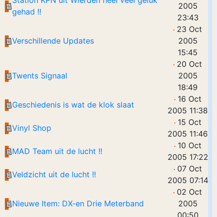
Station KPN uit Wierden heel veel geluk
2005
gehad !!
23:43
23 Oct
Verschillende Updates
2005
15:45
20 Oct
Twents Signaal
2005
18:49
16 Oct
Geschiedenis is wat de klok slaat
2005 11:38
15 Oct
Vinyl Shop
2005 11:46
10 Oct
MAD Team uit de lucht !!
2005 17:22
07 Oct
Veldzicht uit de lucht !!
2005 07:14
02 Oct
Nieuwe Item: DX-en Drie Meterband
2005
00:50