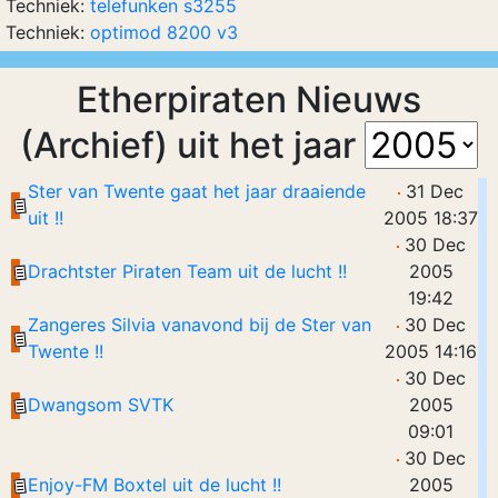
Techniek:
telefunken s3255
Techniek:
optimod 8200 v3
Etherpiraten Nieuws
(Archief) uit het jaar
Ster van Twente gaat het jaar draaiende
31 Dec
uit !!
2005 18:37
30 Dec
Drachtster Piraten Team uit de lucht !!
2005
19:42
Zangeres Silvia vanavond bij de Ster van
30 Dec
Twente !!
2005 14:16
30 Dec
Dwangsom SVTK
2005
09:01
30 Dec
Enjoy-FM Boxtel uit de lucht !!
2005