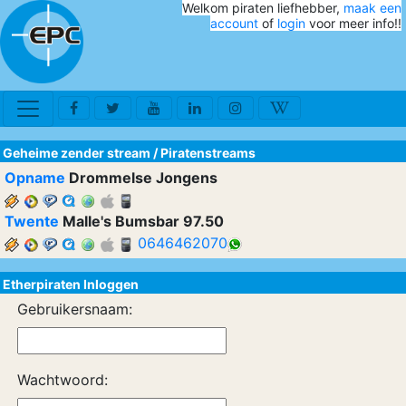
Welkom piraten liefhebber,
maak een
account
of
login
voor meer info!!
Geheime zender stream
/
Piratenstreams
Opname
Drommelse Jongens
Twente
Malle's Bumsbar 97.50
0646462070
Etherpiraten Inloggen
Gebruikersnaam:
Wachtwoord: