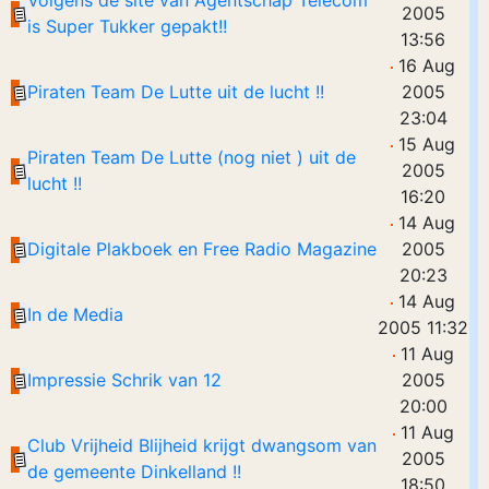
Volgens de site van Agentschap Telecom
2005
is Super Tukker gepakt!!
13:56
16 Aug
Piraten Team De Lutte uit de lucht !!
2005
23:04
15 Aug
Piraten Team De Lutte (nog niet ) uit de
2005
lucht !!
16:20
14 Aug
Digitale Plakboek en Free Radio Magazine
2005
20:23
14 Aug
In de Media
2005 11:32
11 Aug
Impressie Schrik van 12
2005
20:00
11 Aug
Club Vrijheid Blijheid krijgt dwangsom van
2005
de gemeente Dinkelland !!
18:50