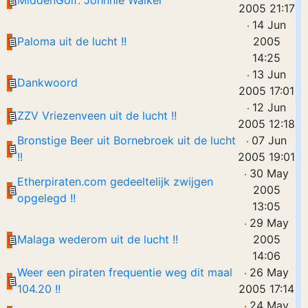
MiddenGolf: Johnnie Walker
2005 21:17
14 Jun
Paloma uit de lucht !!
2005
14:25
13 Jun
Dankwoord
2005 17:01
12 Jun
ZZV Vriezenveen uit de lucht !!
2005 12:18
Bronstige Beer uit Bornebroek uit de lucht
07 Jun
!!
2005 19:01
30 May
Etherpiraten.com gedeeltelijk zwijgen
2005
opgelegd !!
13:05
29 May
Malaga wederom uit de lucht !!
2005
14:06
Weer een piraten frequentie weg dit maal
26 May
104.20 !!
2005 17:14
24 May