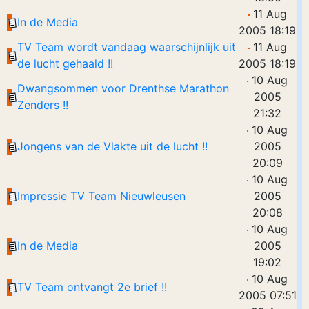
11 Aug
In de Media
2005 18:19
TV Team wordt vandaag waarschijnlijk uit
11 Aug
de lucht gehaald !!
2005 18:19
10 Aug
Dwangsommen voor Drenthse Marathon
2005
Zenders !!
21:32
10 Aug
Jongens van de Vlakte uit de lucht !!
2005
20:09
10 Aug
Impressie TV Team Nieuwleusen
2005
20:08
10 Aug
In de Media
2005
19:02
10 Aug
TV Team ontvangt 2e brief !!
2005 07:51