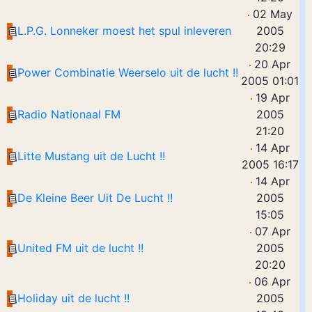
02 May
L.P.G. Lonneker moest het spul inleveren
2005
20:29
20 Apr
Power Combinatie Weerselo uit de lucht !!
2005 01:01
19 Apr
Radio Nationaal FM
2005
21:20
14 Apr
Litte Mustang uit de Lucht !!
2005 16:17
14 Apr
De Kleine Beer Uit De Lucht !!
2005
15:05
07 Apr
United FM uit de lucht !!
2005
20:20
06 Apr
Holiday uit de lucht !!
2005