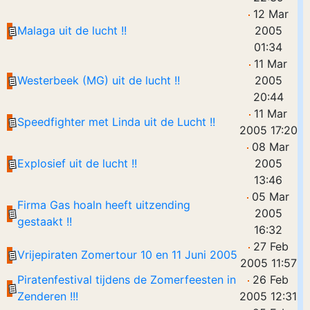
12 Mar
Malaga uit de lucht !!
2005
01:34
11 Mar
Westerbeek (MG) uit de lucht !!
2005
20:44
11 Mar
Speedfighter met Linda uit de Lucht !!
2005 17:20
08 Mar
Explosief uit de lucht !!
2005
13:46
05 Mar
Firma Gas hoaln heeft uitzending
2005
gestaakt !!
16:32
27 Feb
Vrijepiraten Zomertour 10 en 11 Juni 2005
2005 11:57
Piratenfestival tijdens de Zomerfeesten in
26 Feb
Zenderen !!!
2005 12:31