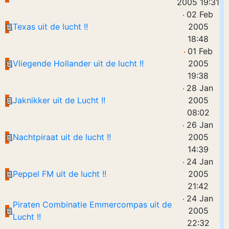
2005 19:31
02 Feb
Texas uit de lucht !!
2005
18:48
01 Feb
Vliegende Hollander uit de lucht !!
2005
19:38
28 Jan
Jaknikker uit de Lucht !!
2005
08:02
26 Jan
Nachtpiraat uit de lucht !!
2005
14:39
24 Jan
Peppel FM uit de lucht !!
2005
21:42
24 Jan
Piraten Combinatie Emmercompas uit de
2005
Lucht !!
22:32