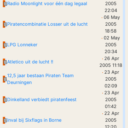
Radio Moonlight voor één dag legaal
2005
22:04
06 May
Piratencombinatie Losser uit de lucht
2005
18:58
02 May
LPG Lonneker
2005
20:34
26 Apr
Atletico uit de lucht !!
2005 11:18
23 Apr
12,5 jaar bestaan Piraten Team
2005
Deurningen
02:09
23 Apr
Dinkelland verbiedt piratenfeest
2005
01:42
22 Apr
Inval bij Sixflags in Borne
2005
12:20