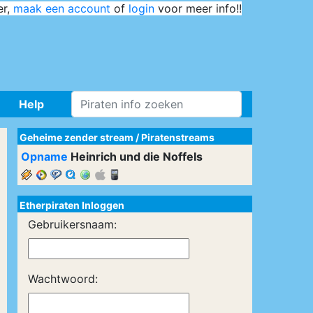
er,
maak een account
of
login
voor meer info!!
Help
Geheime zender stream
/
Piratenstreams
Opname
Heinrich und die Noffels
Etherpiraten Inloggen
Gebruikersnaam:
Wachtwoord: