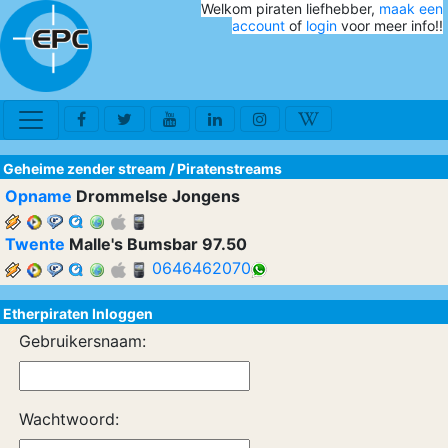
Welkom piraten liefhebber,
maak een
account
of
login
voor meer info!!
Geheime zender stream
/
Piratenstreams
Opname
Drommelse Jongens
Twente
Malle's Bumsbar 97.50
0646462070
Etherpiraten Inloggen
Gebruikersnaam:
Wachtwoord: