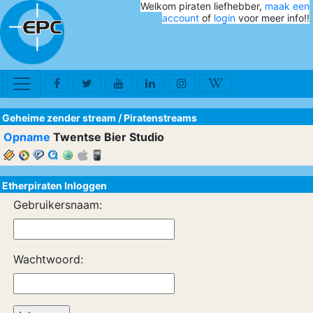
Welkom piraten liefhebber,
maak een
account
of
login
voor meer info!!
Geheime zender stream
/
Piratenstreams
Opname
Twentse Bier Studio
Etherpiraten Inloggen
Gebruikersnaam:
Wachtwoord: