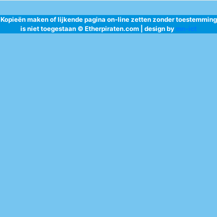
Kopieën maken of lijkende pagina on-line zetten zonder toestemming
is niet toegestaan © Etherpiraten.com | design by
mn-ict