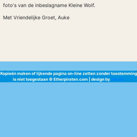
foto's van de inbeslagname Kleine Wolf.
Met Vriendelijke Groet, Auke
Kopieën maken of lijkende pagina on-line zetten zonder toestemming
is niet toegestaan © Etherpiraten.com | design by
mn-ict