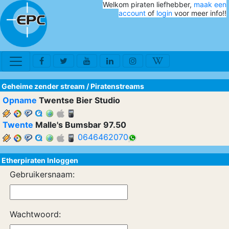
Welkom piraten liefhebber,
maak een
account
of
login
voor meer info!!
Geheime zender stream
/
Piratenstreams
Opname
Twentse Bier Studio
Twente
Malle's Bumsbar 97.50
0646462070
Etherpiraten Inloggen
Gebruikersnaam:
Wachtwoord: