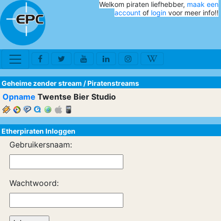
Welkom piraten liefhebber,
maak een
account
of
login
voor meer info!!
Geheime zender stream
/
Piratenstreams
Opname
Twentse Bier Studio
Etherpiraten Inloggen
Gebruikersnaam:
Wachtwoord: