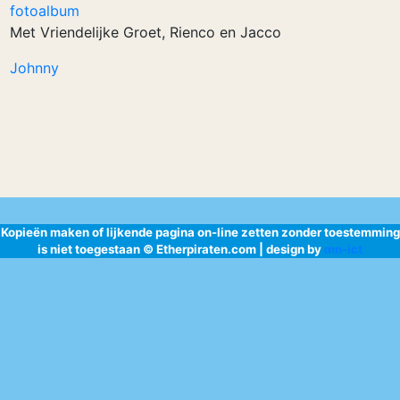
fotoalbum
Met Vriendelijke Groet, Rienco en Jacco
Johnny
Kopieën maken of lijkende pagina on-line zetten zonder toestemming
is niet toegestaan © Etherpiraten.com | design by
mn-ict