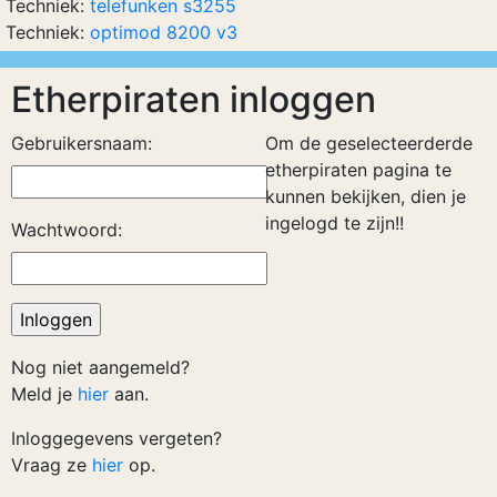
Techniek:
telefunken s3255
Techniek:
optimod 8200 v3
Etherpiraten inloggen
Gebruikersnaam:
Om de geselecteerderde
etherpiraten pagina te
kunnen bekijken, dien je
ingelogd te zijn!!
Wachtwoord:
Nog niet aangemeld?
Meld je
hier
aan.
Inloggegevens vergeten?
Vraag ze
hier
op.