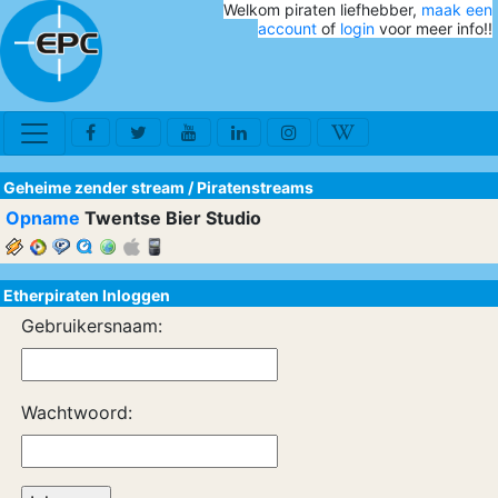
Welkom piraten liefhebber,
maak een
account
of
login
voor meer info!!
Geheime zender stream
/
Piratenstreams
Opname
Twentse Bier Studio
Etherpiraten Inloggen
Gebruikersnaam:
Wachtwoord: