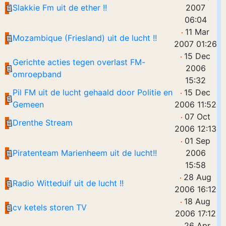
Slakkie Fm uit de ether !!
2007
06:04
11 Mar
Mozambique (Friesland) uit de lucht !!
2007 01:26
15 Dec
Gerichte acties tegen overlast FM-
2006
omroepband
15:32
Pil FM uit de lucht gehaald door Politie en
15 Dec
Gemeen
2006 11:52
07 Oct
Drenthe Stream
2006 12:13
01 Sep
Piratenteam Marienheem uit de lucht!!
2006
15:58
28 Aug
Radio Witteduif uit de lucht !!
2006 16:12
18 Aug
cv ketels storen TV
2006 17:12
26 Apr