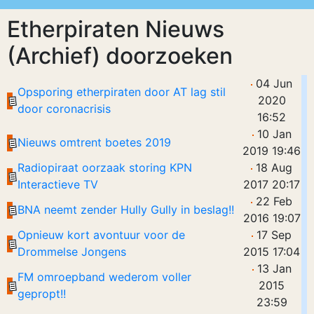
Etherpiraten Nieuws
(Archief) doorzoeken
04 Jun
Opsporing etherpiraten door AT lag stil
2020
door coronacrisis
16:52
10 Jan
Nieuws omtrent boetes 2019
2019 19:46
Radiopiraat oorzaak storing KPN
18 Aug
Interactieve TV
2017 20:17
22 Feb
BNA neemt zender Hully Gully in beslag!!
2016 19:07
Opnieuw kort avontuur voor de
17 Sep
Drommelse Jongens
2015 17:04
13 Jan
FM omroepband wederom voller
2015
gepropt!!
23:59