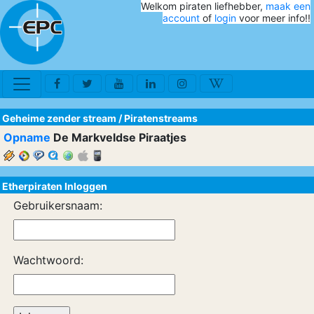
Welkom piraten liefhebber,
maak een
account
of
login
voor meer info!!
Geheime zender stream
/
Piratenstreams
Opname
De Markveldse Piraatjes
Etherpiraten Inloggen
Gebruikersnaam:
Wachtwoord: