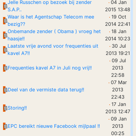
Jelle Russchen op bezoek bij zender
04 Jan
S.A.P..
2015 13:48
Waar is het Agentschap Telecom mee
19 Oct
bezig??
2014 22:41
Onbemande zender ( Obama ) vroeg het
18 Jan
haasje!!
2014 10:23
Laatste vrije avond voor frequenties uit
30 Jul
kavel A7!!
2013 19:21
09 Jul
Frequenties kavel A7 in Juli nog vrij!!
2013
22:58
07 Mar
Deel van de vermiste data terug!!
2013
22:43
17 Jan
Storing!!
2013 12:47
09 Jan
EPC bereikt nieuwe Facebook mijlpaal !!
2013
00:25