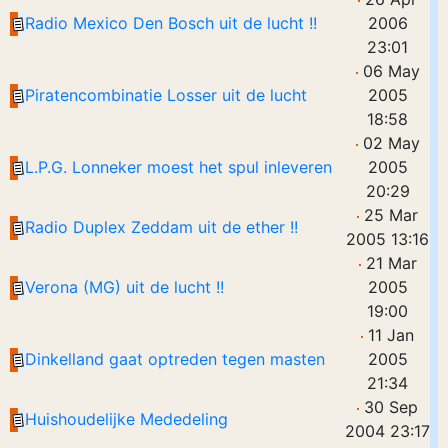
Radio Mexico Den Bosch uit de lucht !!
2006
23:01
06 May
Piratencombinatie Losser uit de lucht
2005
18:58
02 May
L.P.G. Lonneker moest het spul inleveren
2005
20:29
25 Mar
Radio Duplex Zeddam uit de ether !!
2005 13:16
21 Mar
Verona (MG) uit de lucht !!
2005
19:00
11 Jan
Dinkelland gaat optreden tegen masten
2005
21:34
30 Sep
Huishoudelijke Mededeling
2004 23:17