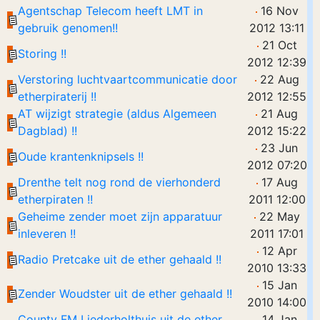
Agentschap Telecom heeft LMT in
16 Nov
gebruik genomen!!
2012 13:11
21 Oct
Storing !!
2012 12:39
Verstoring luchtvaartcommunicatie door
22 Aug
etherpiraterij !!
2012 12:55
AT wijzigt strategie (aldus Algemeen
21 Aug
Dagblad) !!
2012 15:22
23 Jun
Oude krantenknipsels !!
2012 07:20
Drenthe telt nog rond de vierhonderd
17 Aug
etherpiraten !!
2011 12:00
Geheime zender moet zijn apparatuur
22 May
inleveren !!
2011 17:01
12 Apr
Radio Pretcake uit de ether gehaald !!
2010 13:33
15 Jan
Zender Woudster uit de ether gehaald !!
2010 14:00
County FM Liederholthuis uit de ether
14 Jan