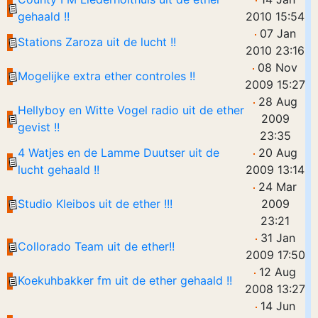
gehaald !!
2010 15:54
07 Jan
Stations Zaroza uit de lucht !!
2010 23:16
08 Nov
Mogelijke extra ether controles !!
2009 15:27
28 Aug
Hellyboy en Witte Vogel radio uit de ether
2009
gevist !!
23:35
4 Watjes en de Lamme Duutser uit de
20 Aug
lucht gehaald !!
2009 13:14
24 Mar
Studio Kleibos uit de ether !!!
2009
23:21
31 Jan
Collorado Team uit de ether!!
2009 17:50
12 Aug
Koekuhbakker fm uit de ether gehaald !!
2008 13:27
14 Jun