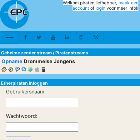
Welkom piraten liefhebber,
maak een
account
of
login
voor meer info!!
Geheime zender stream
/
Piratenstreams
Opname
Drommelse Jongens
Etherpiraten Inloggen
Gebruikersnaam:
Wachtwoord: