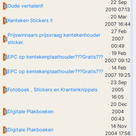
22 Sep
Oude verhalen!!
2010 07:13
20 Mar
Kenteken Stickers !!
2007 16:44
27 Feb
Prijswinnaars prijsvraag kentekenhouder
2007
sticker.
00:49
19 Feb
EPC op kentekenplaathouder???Gratis???
2007 09:12
14 Feb
EPC op kentekenplaathouder???Gratis???
2007 19:25
23 Sep
Fotoboek , Stickers en Krantenknippels
2005
16:05
20 Dec
Digitale Plakboeken
2004
00:43
14 Nov
Digitale Plakboeken
2004 17:56