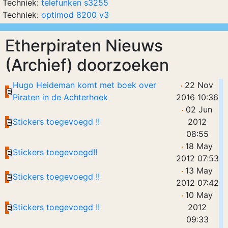
Techniek:
telefunken s3255
Techniek:
optimod 8200 v3
Etherpiraten Nieuws
(Archief) doorzoeken
Hugo Heideman komt met boek over
22 Nov
Piraten in de Achterhoek
2016 10:36
02 Jun
Stickers toegevoegd !!
2012
08:55
18 May
Stickers toegevoegd!!
2012 07:53
13 May
Stickers toegevoegd !!
2012 07:42
10 May
Stickers toegevoegd !!
2012
09:33