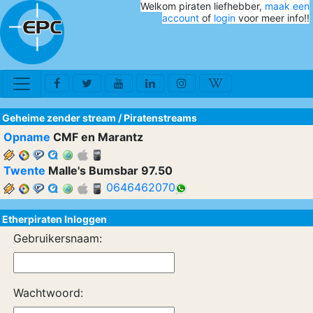
Welkom piraten liefhebber,
maak een
account
of
login
voor meer info!!
Geheime zender stream
/
Piratenstreams
Opname
CMF en Marantz
Twente
Malle's Bumsbar 97.50
0646462070
Etherpiraten Inloggen
Gebruikersnaam:
Wachtwoord: