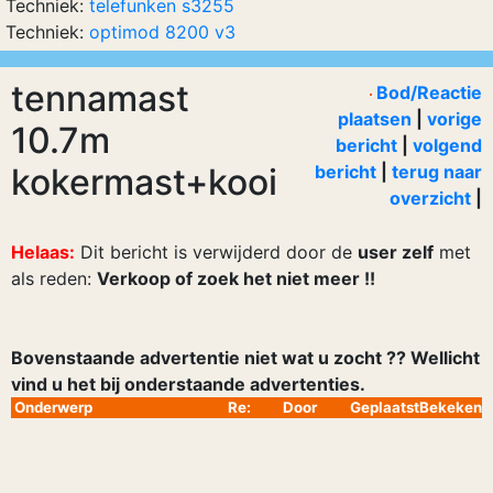
Techniek:
telefunken s3255
Techniek:
optimod 8200 v3
tennamast
Bod/Reactie
plaatsen
|
vorige
10.7m
bericht
|
volgend
kokermast+kooi
bericht
|
terug naar
overzicht
|
Helaas:
Dit bericht is verwijderd door de
user zelf
met
als reden:
Verkoop of zoek het niet meer !!
Bovenstaande advertentie niet wat u zocht ?? Wellicht
vind u het bij onderstaande advertenties.
Onderwerp
Re:
Door
Geplaatst
Bekeken