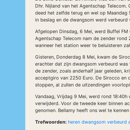
Dhr. Nijland van het Agentschap Telecom. O
deed het zelfde terug en wel op Maandag 5 
in beslag en de dwangsom werd verbeurd v
Afgelopen Dinsdag, 6 Mei, werd Buffel FM u
Agentschap Telecom nam de zender rond 2
wanneer het station weer te beluisteren zal 
Gisteren, Donderdag 8 Mei, kwam de Siroc
erachter dat zijn dwangsom verbeurd was v
de zender, zoals anderhalf jaar geleden, kr
acceptgiro van 2250 Euro. De Sirocco en d
stoppen, al zullen de uitzendingen voorl
Vandaag, Vrijdag 9 Mei, werd rond 18:40h d
verwijderd. Voor de tweede keer binnen ach
genomen. Bellamy heeft ons wel te kennen 
Trefwoorden:
heren
dwangsom
verbeurd