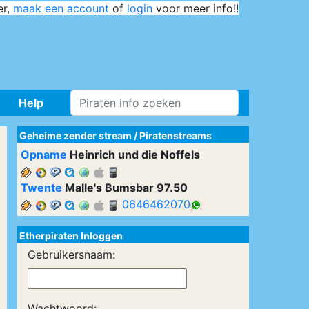
er,
maak een account
of
login
voor meer info!!
Help
Geheime zender stream
/
Piratenstreams
Opname
Heinrich und die Noffels
Twente
Malle's Bumsbar 97.50
0646462070
Etherpiraten Inloggen
Gebruikersnaam:
Wachtwoord: