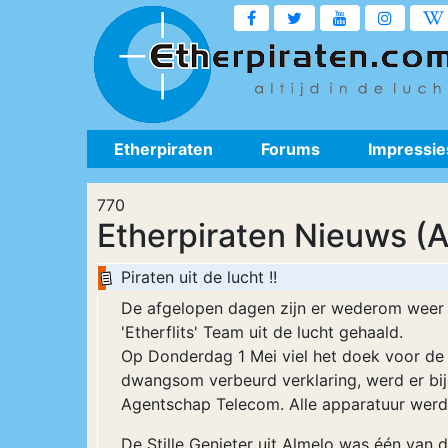
Etherpiraten
Forums
Impressie
770
Etherpiraten Nieuws (A
Piraten uit de lucht !!
De afgelopen dagen zijn er wederom weer e
'Etherflits' Team uit de lucht gehaald.
Op Donderdag 1 Mei viel het doek voor de T
dwangsom verbeurd verklaring, werd er bij
Agentschap Telecom. Alle apparatuur werd
De Stille Genieter uit Almelo was één van d