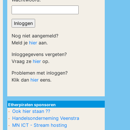
Nog niet aangemeld?
Meld je
hier
aan.
Inloggegevens vergeten?
Vraag ze
hier
op.
Problemen met inloggen?
Klik dan
hier
eens.
Etherpiraten sponsoren
Ook hier staan ??
Handelsonderneming Veenstra
MN ICT - Stream hosting