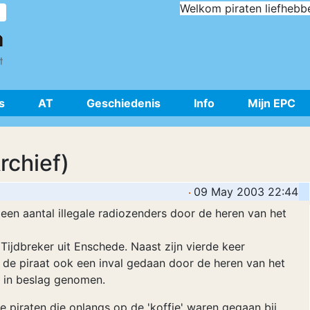
Welkom piraten liefhebb
s
AT
Geschiedenis
Info
Mijn EPC
rchief)
09 May 2003 22:44
en aantal illegale radiozenders door de heren van het
ijdbreker uit Enschede. Naast zijn vierde keer
 de piraat ook een inval gedaan door de heren van het
 in beslag genomen.
e piraten die onlangs op de 'koffie' waren gegaan bij