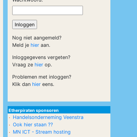
Nog niet aangemeld?
Meld je
hier
aan.
Inloggegevens vergeten?
Vraag ze
hier
op.
Problemen met inloggen?
Klik dan
hier
eens.
Etherpiraten sponsoren
Handelsonderneming Veenstra
Ook hier staan ??
MN ICT - Stream hosting