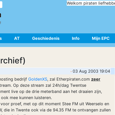
Welkom piraten liefhebb
s
AT
Geschiedenis
Info
Mijn EPC
rchief)
03 Aug 2003 19:04
osting bedrijf
GoldenXS
, zal Etherpiraten.com
zeer
 stream. Op deze stream zal 24h/dag Twentse
oment live op de drie meterband aan het draaien zijn,
 ook mee kunnen luisteren.
voor proef, met op dit moment Stee FM uit Weerselo en
, die in Twente ook via de 94.35 FM te ontvangen zullen