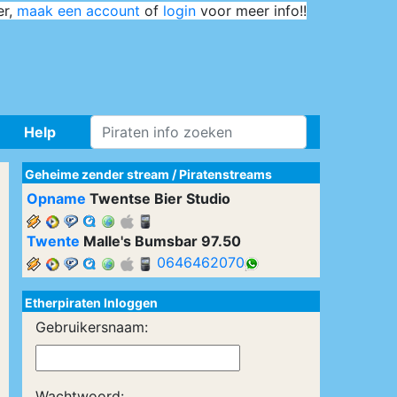
er,
maak een account
of
login
voor meer info!!
Help
Geheime zender stream
/
Piratenstreams
Opname
Twentse Bier Studio
Twente
Malle's Bumsbar 97.50
0646462070
Etherpiraten Inloggen
Gebruikersnaam:
Wachtwoord: