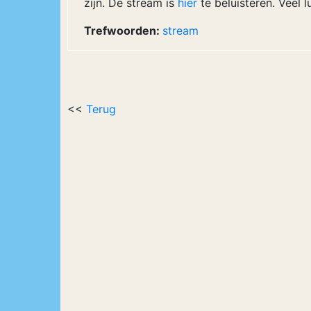
zijn. De stream is
hier
te beluisteren. Veel lu
Trefwoorden:
stream
<<
Terug