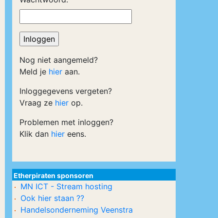
Nog niet aangemeld?
Meld je
hier
aan.
Inloggegevens vergeten?
Vraag ze
hier
op.
Problemen met inloggen?
Klik dan
hier
eens.
Etherpiraten sponsoren
MN ICT - Stream hosting
Ook hier staan ??
Handelsonderneming Veenstra