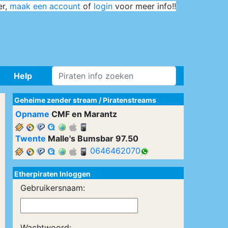
er,
maak een account
of
login
voor meer info!!
Help
Geheime zender stream
/
Piratenstreams
Opname
CMF en Marantz
Twente
Malle's Bumsbar 97.50
0646462070
Etherpiraten Inloggen
Gebruikersnaam:
Wachtwoord: