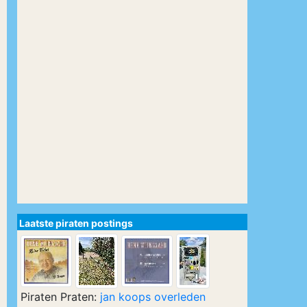
Laatste piraten postings
Piraten Praten:
jan koops overleden