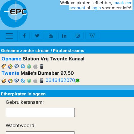
Welkom piraten liefhebber,
maak een
account
of
login
voor meer info!!
Geheime zender stream
/
Piratenstreams
Opname
Station Vrij Twente Kanaal
Twente
Malle's Bumsbar 97.50
0646462070
Etherpiraten Inloggen
Gebruikersnaam:
Wachtwoord: