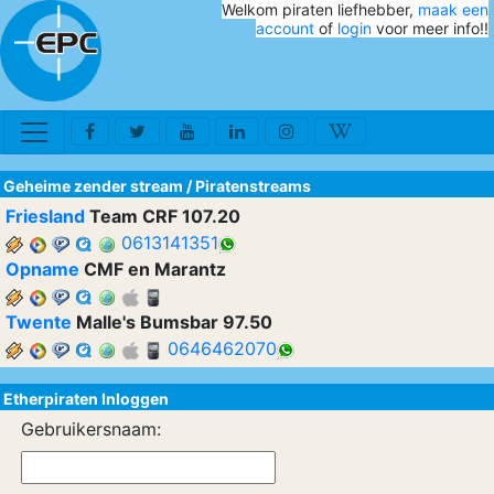
Welkom piraten liefhebber,
maak een
account
of
login
voor meer info!!
Geheime zender stream
/
Piratenstreams
Friesland
Team CRF 107.20
0613141351
Opname
CMF en Marantz
Twente
Malle's Bumsbar 97.50
0646462070
Etherpiraten Inloggen
Gebruikersnaam: