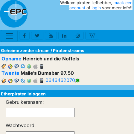
Welkom piraten liefhebber,
maak een
account
of
login
voor meer info!!
Geheime zender stream
/
Piratenstreams
Opname
Heinrich und die Noffels
Twente
Malle's Bumsbar 97.50
0646462070
Etherpiraten Inloggen
Gebruikersnaam:
Wachtwoord: