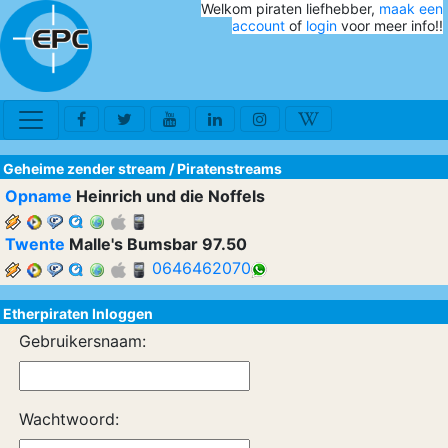
Welkom piraten liefhebber,
maak een
account
of
login
voor meer info!!
Geheime zender stream
/
Piratenstreams
Opname
Heinrich und die Noffels
Twente
Malle's Bumsbar 97.50
0646462070
Etherpiraten Inloggen
Gebruikersnaam:
Wachtwoord: