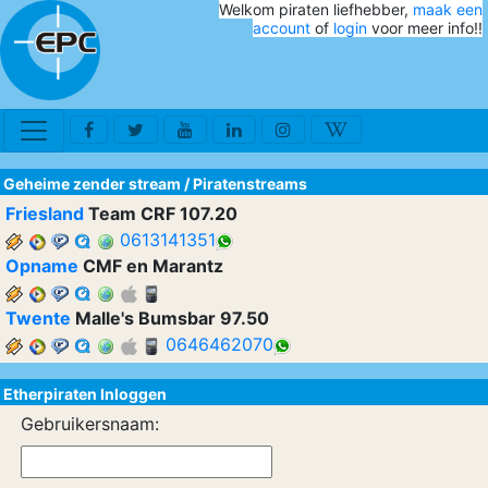
Welkom piraten liefhebber,
maak een
account
of
login
voor meer info!!
Geheime zender stream
/
Piratenstreams
Friesland
Team CRF 107.20
0613141351
Opname
CMF en Marantz
Twente
Malle's Bumsbar 97.50
0646462070
Etherpiraten Inloggen
Gebruikersnaam: