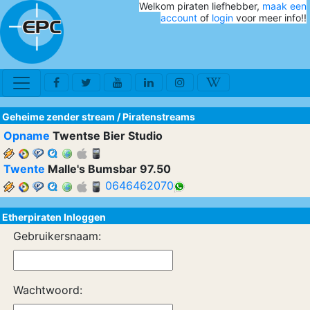
Welkom piraten liefhebber,
maak een
account
of
login
voor meer info!!
Geheime zender stream
/
Piratenstreams
Opname
Twentse Bier Studio
Twente
Malle's Bumsbar 97.50
0646462070
Etherpiraten Inloggen
Gebruikersnaam:
Wachtwoord: