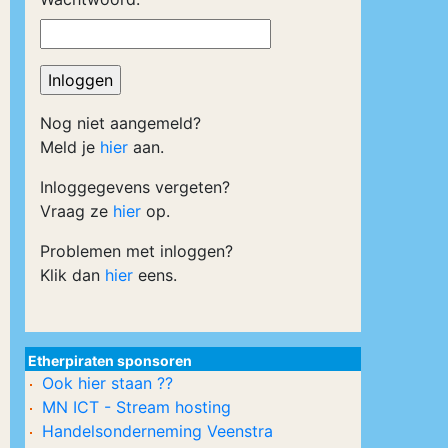
Nog niet aangemeld?
Meld je
hier
aan.
Inloggegevens vergeten?
Vraag ze
hier
op.
Problemen met inloggen?
Klik dan
hier
eens.
Etherpiraten sponsoren
Ook hier staan ??
MN ICT - Stream hosting
Handelsonderneming Veenstra