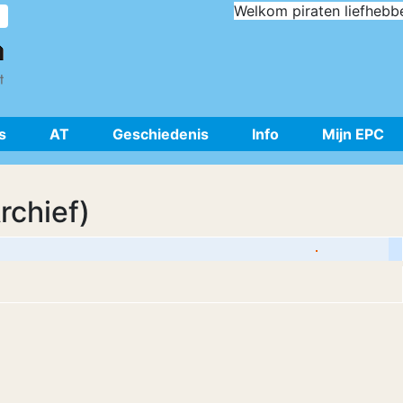
Welkom piraten liefhebb
s
AT
Geschiedenis
Info
Mijn EPC
rchief)