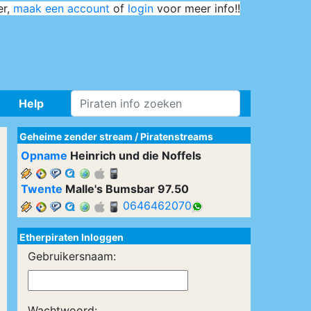
er,
maak een account
of
login
voor meer info!!
Help
Geheime zender stream
/
Piratenstreams
Opname
Heinrich und die Noffels
Twente
Malle's Bumsbar 97.50
0646462070
Etherpiraten Inloggen
Gebruikersnaam:
Wachtwoord: