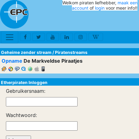
Welkom piraten liefhebber,
maak een
account
of
login
voor meer info!!
Geheime zender stream
/
Piratenstreams
Opname
De Markveldse Piraatjes
Etherpiraten Inloggen
Gebruikersnaam:
Wachtwoord: