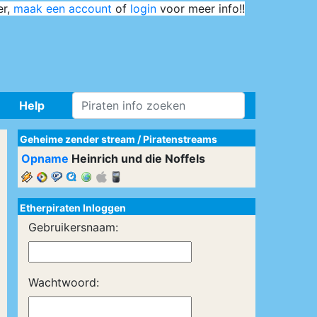
er,
maak een account
of
login
voor meer info!!
Help
Geheime zender stream
/
Piratenstreams
Opname
Heinrich und die Noffels
Etherpiraten Inloggen
Gebruikersnaam:
Wachtwoord: