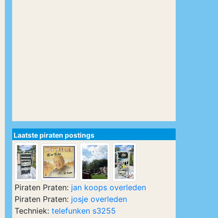
Laatste piraten postings
Piraten Praten:
jan koops overleden
Piraten Praten:
josje overleden
Techniek:
telefunken s3255