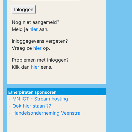
Nog niet aangemeld?
Meld je
hier
aan.
Inloggegevens vergeten?
Vraag ze
hier
op.
Problemen met inloggen?
Klik dan
hier
eens.
Etherpiraten sponsoren
MN ICT - Stream hosting
Ook hier staan ??
Handelsonderneming Veenstra