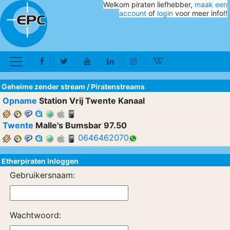
Welkom piraten liefhebber,
maak een
account
of
login
voor meer info!!
Geheime zender stream
/
Piratenstreams
Opname
Station Vrij Twente Kanaal
Twente
Malle's Bumsbar 97.50
0646462070
Etherpiraten Inloggen
Gebruikersnaam:
Wachtwoord: