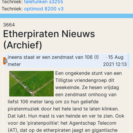
Techniek:
telefunken s3255
Techniek:
optimod 8200 v3
3664
Etherpiraten Nieuws
(Archief)
ineens staat er een zendmast van 106 (!)
15 Aug
meter
2021 12:13
Een ongekende stunt van een
Tilligtse vriendengroep dit
weekeinde. Ze hesen vrijdag
een zendmast omhoog van
liefst 106 meter lang om zo hun geliefde
piratenmuziek door het hele land te laten klinken.
Dat lukt. Hun mast is van heinde en ver te zien. Ook
voor de ‘piratenpolitie’: het Agentschap Telecom
(AT), dat op de etherpiraten jaagt en gigantische