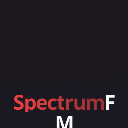
S
p
e
c
t
r
u
m
F
M